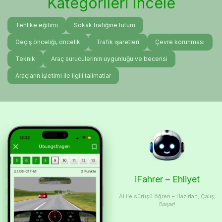
Kategorileri incele
Tehlike eğitimi
Sokak trafiğine tutum
Geçiş önceliği, öncelik
Trafik işaretleri
Çevre korunması
Teknik
Araç suruculerinin uygunluğu ve becerisi
Araçların işletimi ile ilgili talimatlar
iFahrer – Ehliyet
AI ile sürüşü öğren – Hazırlan, Çalış,
Başar!