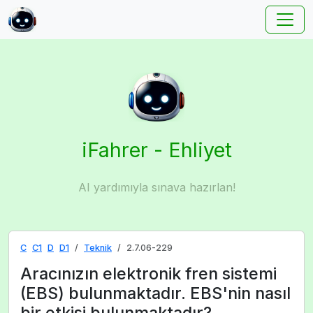
iFahrer - Ehliyet
AI yardımıyla sınava hazırlan!
C
C1
D
D1
Teknik
2.7.06-229
Aracınızın elektronik fren sistemi
(EBS) bulunmaktadır. EBS'nin nasıl
bir etkisi bulunmaktadır?