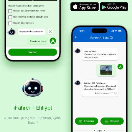
iFahrer – Ehliyet
AI ile sürüşü öğren – Hazırlan, Çalış,
Başar!