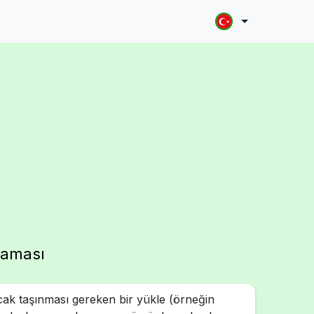
laması
ak taşınması gereken bir yükle (örneğin