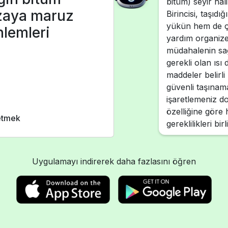
bitüm) seyir hal
ızaya maruz
Birincisi, taşıd
yükün hem de çev
nlemleri
yardım organize 
müdahalenin sağ
gerekli olan ısı
maddeler belirli 
güvenli taşınama
işaretlemeniz d
özelliğine göre
 etmek
gereklilikleri bi
Uygulamayı indirerek daha fazlasını öğren