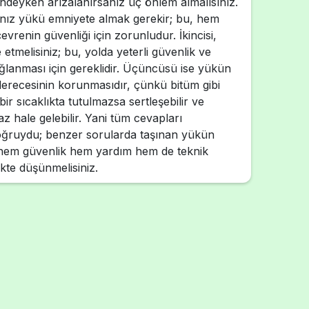
indeyken arızalanırsanız üç önlem almalısınız.
ığınız yükü emniyete almak gerekir; bu, hem
renin güvenliği için zorunludur. İkincisi,
etmelisiniz; bu, yolda yeterli güvenlik ve
lanması için gereklidir. Üçüncüsü ise yükün
 derecesinin korunmasıdır, çünkü bitüm gibi
bir sıcaklıkta tutulmazsa sertleşebilir ve
z hale gelebilir. Yani tüm cevapları
oğruydu; benzer sorularda taşınan yükün
 hem güvenlik hem yardım hem de teknik
rlikte düşünmelisiniz.