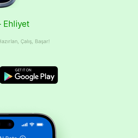
 Ehliyet
azırlan, Çalış, Başar!