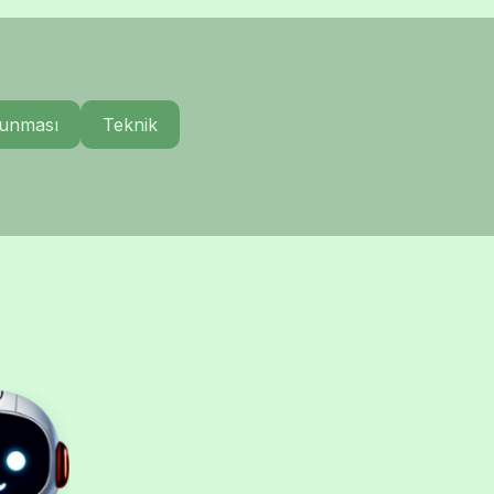
runması
Teknik