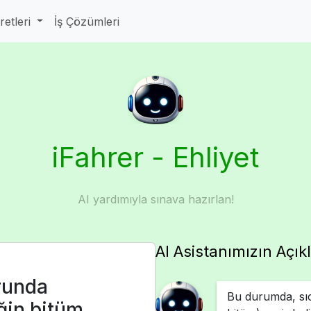
aretleri
İş Çözümleri
iFahrer - Ehliyet
AI yardımıyla sınava hazırlan!
AI Asistanımızın Açık
runda
Bu durumda, sıc
ğin bitüm