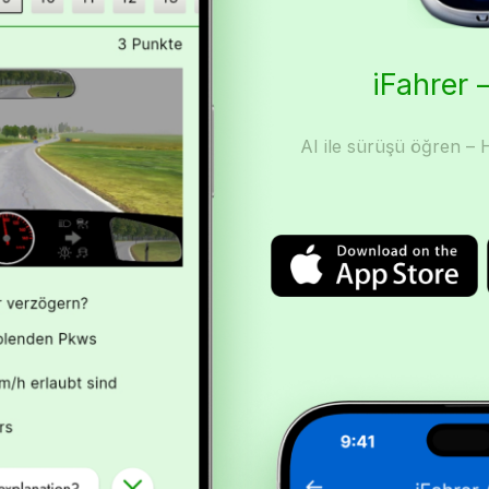
iFahrer –
AI ile sürüşü öğren – H