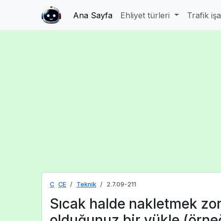
Ana Sayfa
Ehliyet türleri
Trafik iş
C
CE
Teknik
2.7.09-211
Sıcak halde nakletmek zo
olduğunuz bir yükle (örne