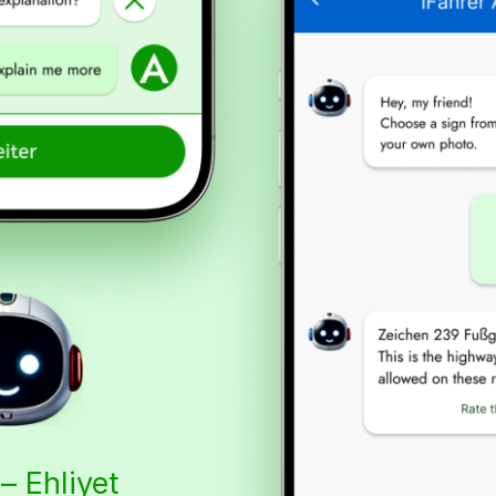
 – Ehliyet