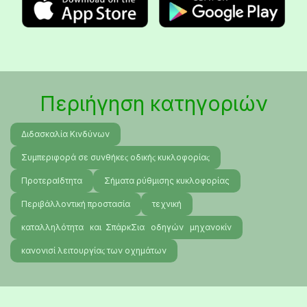
Περιήγηση κατηγοριών
Διδασκαλία Κινδύνων
Συμπεριφορά σε συνθήκεϛ οδικήϛ κυκλοφορίαϛ
ΠροτεραΙδτητα
Σήματα ρύθμισης κυκλοφορίας
Περιβάλλοντική προστασία
τεχνική
καταλληλότητα και ΣπάρκΣια οδηγών μηχανοκίν
κανονισί λειτουργίαϛ των οχημάτων