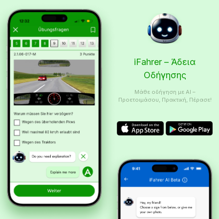
iFahrer – Άδεια
Οδήγησης
Μάθε οδήγηση με AI –
Προετοιμάσου, Πρακτική, Πέρασε!