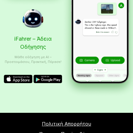
iFahrer – Άδεια
Οδήγησης
Μάθε οδήγηση με AI –
Προετοιμάσου, Πρακτική, Πέρασε!
Πολιτική Απορρήτου