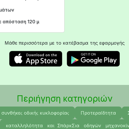
ημάτων
ε απόσταση 120 μ
Μάθε περισσότερα με το κατέβασμα της εφαρμογής
Περιήγηση κατηγοριών
 συνθήκεϛ οδικήϛ κυκλοφορίαϛ
ΠροτεραΙδτητα
καταλληλότητα και ΣπάρκΣια οδηγών μηχανοκί