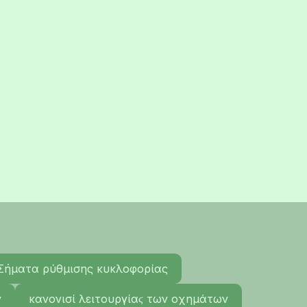
Σήματα ρύθμισης κυκλοφορίας
ν
κανονισί λειτουργίαϛ των οχημάτων