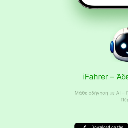
iFahrer – Ά
Μάθε οδήγηση με AI – 
Πέ