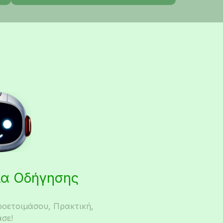
εια Οδήγησης
ροετοιμάσου, Πρακτική,
σε!