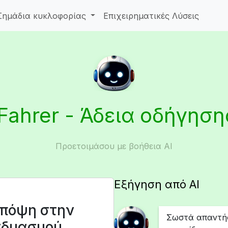
Σημάδια κυκλοφορίας
Επιχειρηματικές Λύσεις
iFahrer - Άδεια οδήγηση
Προετοιμάσου με βοήθεια AI
Εξήγηση από AI
υπόψη στην
Σωστά απαντήσ
νδυασμού