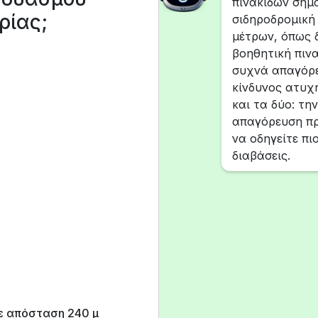
πινακίδων σημα
ρίας;
σιδηροδρομική
μέτρων, όπως δ
βοηθητική πινα
συχνά απαγόρε
κίνδυνος ατυχ
και τα δύο: τη
απαγόρευση πρ
να οδηγείτε πι
διαβάσεις.
ε απόσταση 240 μ