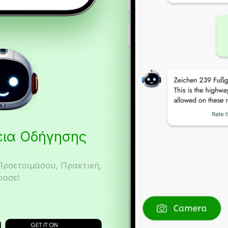
δεια Οδήγησης
Προετοιμάσου, Πρακτική,
ρασε!