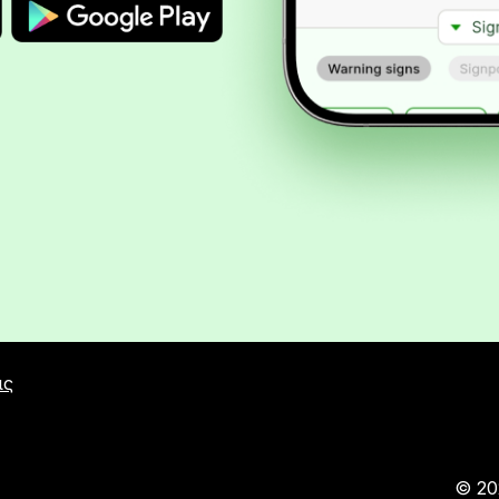
ις
© 20