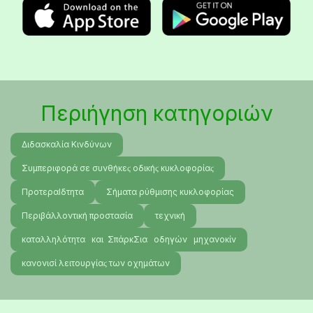
Περιήγηση κατηγοριών
Διδασκαλία Κινδύνων
Συμπεριφορά σε συνθήκεϛ οδικήϛ κυκλοφορίαϛ
ΠροτεραΙδτητα
Σήματα ρύθμισης κυκλοφορίας
Περιβάλλοντική προστασία
τεχνική
καταλληλότητα και ΣπάρκΣια οδηγών μηχανοκίν
κανονισί λειτουργίαϛ των οχημάτων