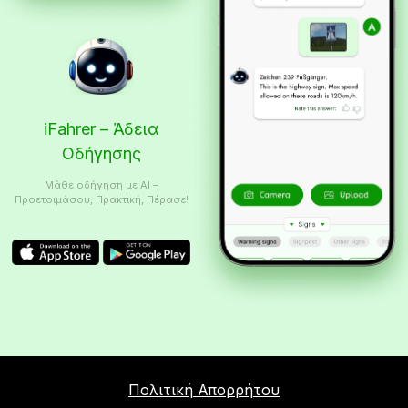
iFahrer – Άδεια
Οδήγησης
Μάθε οδήγηση με AI –
Προετοιμάσου, Πρακτική, Πέρασε!
Πολιτική Απορρήτου