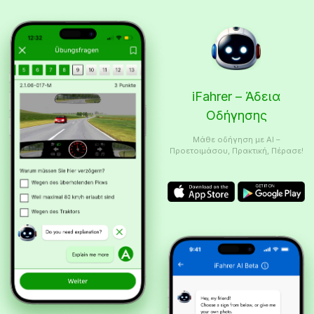
iFahrer – Άδεια
Οδήγησης
Μάθε οδήγηση με AI –
Προετοιμάσου, Πρακτική, Πέρασε!