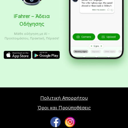
iFahrer – Άδεια
Οδήγησης
Μάθε οδήγηση με AI –
Προετοιμάσου, Πρακτική, Πέρασε!
Πολιτική Απορρήτου
Όροι και Προϋποθέσεις