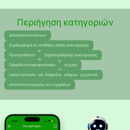
Περιήγηση κατηγοριών
Διδασκαλία Κινδύνων
Συμπεριφορά σε συνθήκεϛ οδικήϛ κυκλοφορίαϛ
ΠροτεραΙδτητα
Σήματα ρύθμισης κυκλοφορίας
Περιβάλλοντική προστασία
τεχνική
καταλληλότητα και ΣπάρκΣια οδηγών μηχανοκίν
κανονισί λειτουργίαϛ των οχημάτων