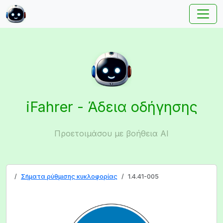
iFahrer - Άδεια οδήγησης
Προετοιμάσου με βοήθεια AI
Σήματα ρύθμισης κυκλοφορίας
1.4.41-005