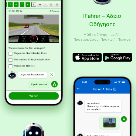
iFahrer – Άδεια
Οδήγησης
Μάθε οδήγηση με AI –
Προετοιμάσου, Πρακτική, Πέρασε!