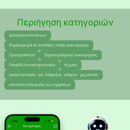
Περιήγηση κατηγοριών
Διδασκαλία Κινδύνων
Συμπεριφορά σε συνθήκεϛ οδικήϛ κυκλοφορίαϛ
ΠροτεραΙδτητα
Σήματα ρύθμισης κυκλοφορίας
Περιβάλλοντική προστασία
τεχνική
καταλληλότητα και ΣπάρκΣια οδηγών μηχανοκίν
κανονισί λειτουργίαϛ των οχημάτων