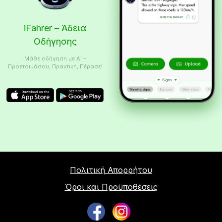
iFahrer – Άδεια
Οδήγησης
Μάθε οδήγηση με AI –
Προετοιμάσου, Πρακτική, Πέρασε!
Πολιτική Απορρήτου
Όροι και Προϋποθέσεις