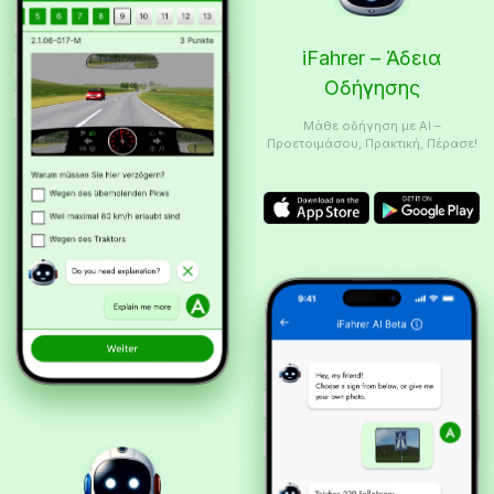
iFahrer – Άδεια
Οδήγησης
Μάθε οδήγηση με AI –
Προετοιμάσου, Πρακτική, Πέρασε!