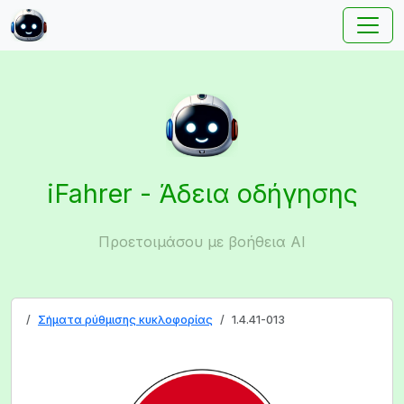
iFahrer - Άδεια οδήγησης
Προετοιμάσου με βοήθεια AI
Σήματα ρύθμισης κυκλοφορίας
1.4.41-013