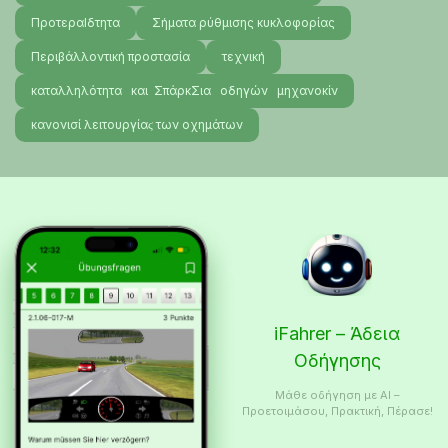
ΠροτεραΙδτητα
Σήματα ρύθμισης κυκλοφορίας
Περιβάλλοντική προστασία
τεχνική
καταλληλότητα και ΣπάρκΣια οδηγών μηχανοκίν
κανονισί λειτουργίαϛ των οχημάτων
iFahrer – Άδεια
Οδήγησης
Μάθε οδήγηση με AI –
Προετοιμάσου, Πρακτική, Πέρασε!