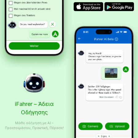
iFahrer – Άδεια
Οδήγησης
Μάθε οδήγηση με AI –
Προετοιμάσου, Πρακτική, Πέρασε!