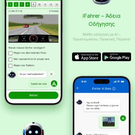
iFahrer – Άδεια
Οδήγησης
Μάθε οδήγηση με AI –
Προετοιμάσου, Πρακτική, Πέρασε!