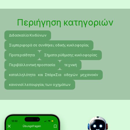
Περιήγηση κατηγοριών
Διδασκαλία Κινδύνων
Συμπεριφορά σε συνθήκεϛ οδικήϛ κυκλοφορίαϛ
ΠροτεραΙδτητα
Σήματα ρύθμισης κυκλοφορίας
Περιβάλλοντική προστασία
τεχνική
καταλληλότητα και ΣπάρκΣια οδηγών μηχανοκίν
κανονισί λειτουργίαϛ των οχημάτων