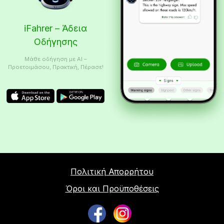
iFahrer – Άδεια
Οδήγησης
Μάθε οδήγηση με AI –
Προετοιμάσου, Πρακτική, Πέρασε!
Πολιτική Απορρήτου
Όροι και Προϋποθέσεις