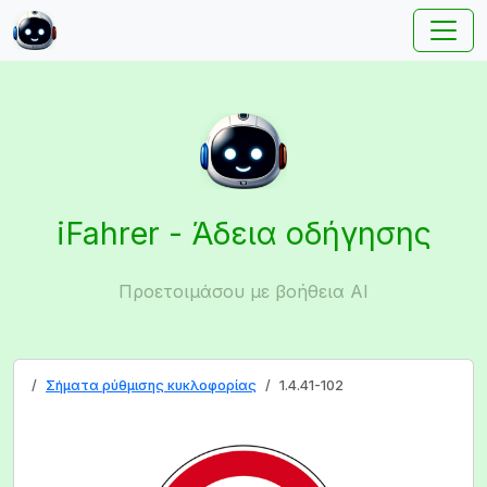
iFahrer - Άδεια οδήγησης
Προετοιμάσου με βοήθεια AI
Σήματα ρύθμισης κυκλοφορίας
1.4.41-102