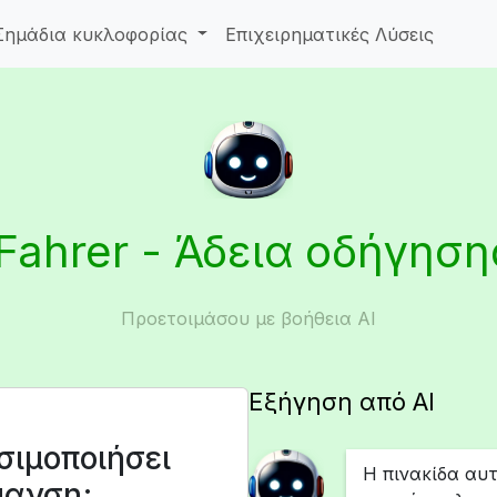
Σημάδια κυκλοφορίας
Επιχειρηματικές Λύσεις
iFahrer - Άδεια οδήγηση
Προετοιμάσου με βοήθεια AI
Εξήγηση από AI
σιμοποιήσει
Η πινακίδα αυτ
μανση;