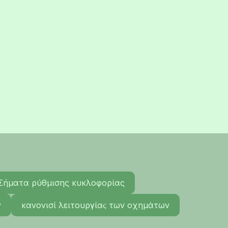
Σήματα ρύθμισης κυκλοφορίας
ν
κανονισί λειτουργίαϛ των οχημάτων