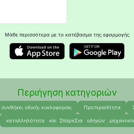
Μάθε περισσότερα με το κατέβασμα της εφαρμογής
Περιήγηση κατηγοριών
 συνθήκεϛ οδικήϛ κυκλοφορίαϛ
ΠροτεραΙδτητα
καταλληλότητα και ΣπάρκΣια οδηγών μηχανοκί