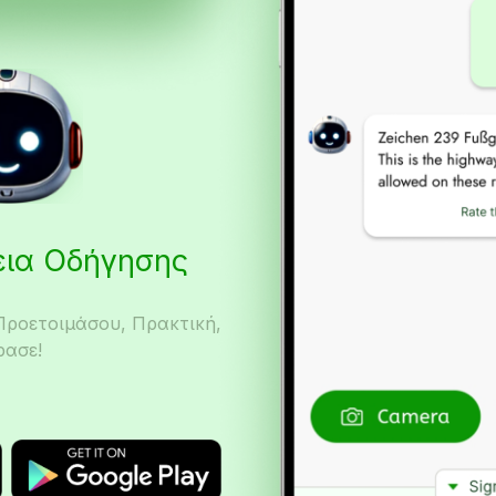
δεια Οδήγησης
Προετοιμάσου, Πρακτική,
ρασε!