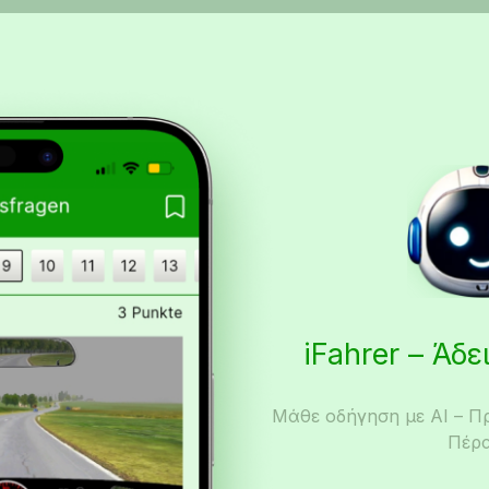
iFahrer – Άδ
Μάθε οδήγηση με AI – Π
Πέρα