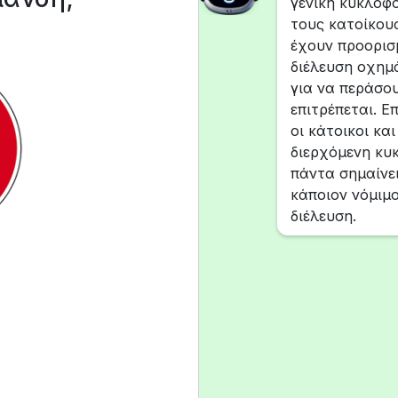
γενική κυκλοφο
τους κατοίκους
έχουν προορισμ
διέλευση οχημ
για να περάσου
επιτρέπεται. Ε
οι κάτοικοι κα
διερχόμενη κυκ
πάντα σημαίνε
κάποιον νόμιμο
διέλευση.