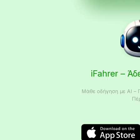
iFahrer – Ά
Μάθε οδήγηση με AI – 
Πέ