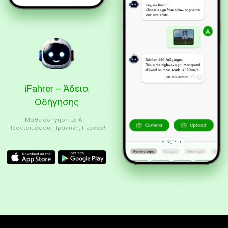
iFahrer – Άδεια
Οδήγησης
Μάθε οδήγηση με AI –
Προετοιμάσου, Πρακτική, Πέρασε!