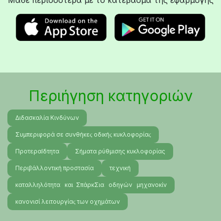
Μάθε περισσότερα με το κατέβασμα της εφαρμογής
Περιήγηση κατηγοριών
Διδασκαλία Κινδύνων
Συμπεριφορά σε συνθήκεϛ οδικήϛ κυκλοφορίαϛ
ΠροτεραΙδτητα
Σήματα ρύθμισης κυκλοφορίας
Περιβάλλοντική προστασία
τεχνική
καταλληλότητα και ΣπάρκΣια οδηγών μηχανοκίν
κανονισί λειτουργίαϛ των οχημάτων