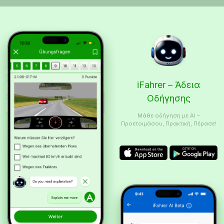
iFahrer – Άδεια
Οδήγησης
Μάθε οδήγηση με AI –
Προετοιμάσου, Πρακτική, Πέρασε!