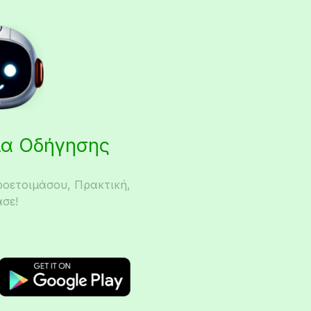
εια Οδήγησης
ροετοιμάσου, Πρακτική,
σε!