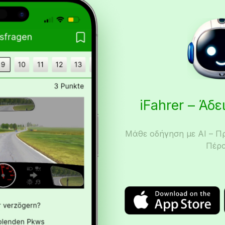
iFahrer – Άδ
Μάθε οδήγηση με AI – Π
Πέρα