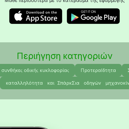
Μάθε περισσότερα με το κατέβασμα της εφαρμογής
Περιήγηση κατηγοριών
 συνθήκεϛ οδικήϛ κυκλοφορίαϛ
ΠροτεραΙδτητα
καταλληλότητα και ΣπάρκΣια οδηγών μηχανοκί