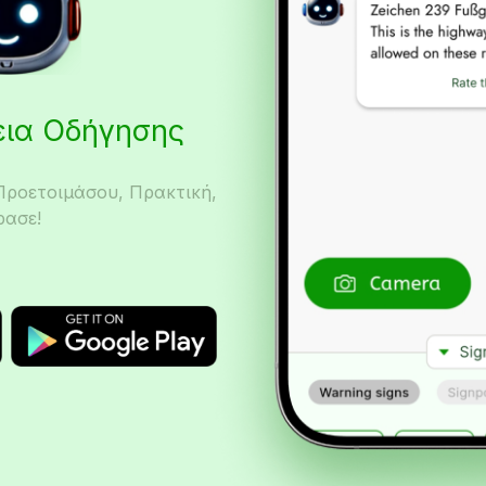
δεια Οδήγησης
Προετοιμάσου, Πρακτική,
ρασε!