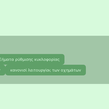
Σήματα ρύθμισης κυκλοφορίας
ν
κανονισί λειτουργίαϛ των οχημάτων