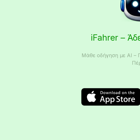
iFahrer – Ά
Μάθε οδήγηση με AI – 
Πέ