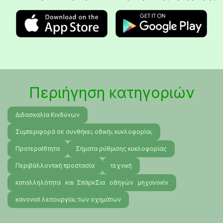
Περιήγηση κατηγοριών
Διδασκαλία Κινδύνων
Συμπεριφορά σε συνθήκεϛ οδικήϛ κυκλοφορίαϛ
ΠροτεραΙδτητα
Σήματα ρύθμισης κυκλοφορίας
Περιβάλλοντική προστασία
τεχνική
καταλληλότητα και ΣπάρκΣια οδηγών μηχανοκίν
κανονισί λειτουργίαϛ των οχημάτων