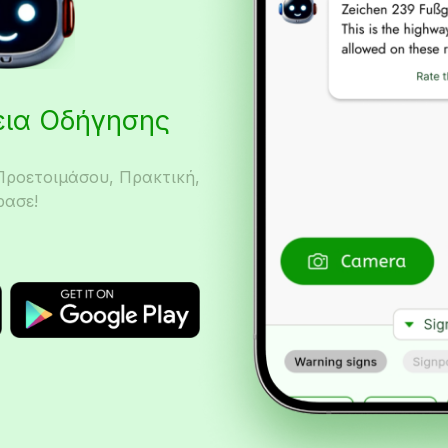
δεια Οδήγησης
Προετοιμάσου, Πρακτική,
ρασε!