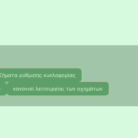
Σήματα ρύθμισης κυκλοφορίας
ν
κανονισί λειτουργίαϛ των οχημάτων