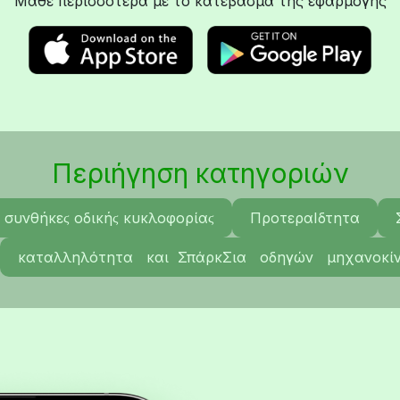
Μάθε περισσότερα με το κατέβασμα της εφαρμογής
Περιήγηση κατηγοριών
 συνθήκεϛ οδικήϛ κυκλοφορίαϛ
ΠροτεραΙδτητα
καταλληλότητα και ΣπάρκΣια οδηγών μηχανοκί