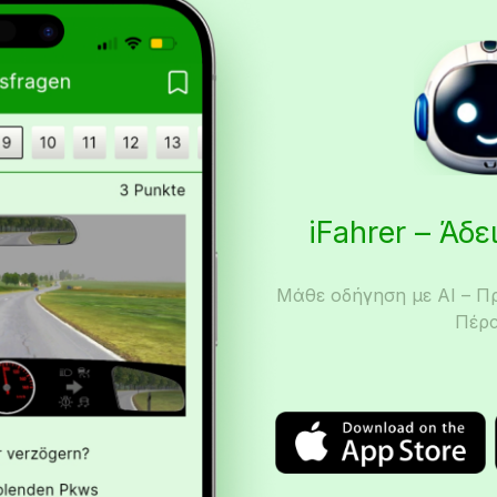
iFahrer – Άδ
Μάθε οδήγηση με AI – Π
Πέρα