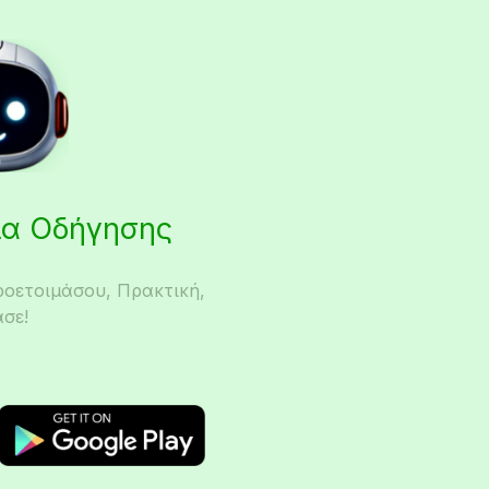
εια Οδήγησης
ροετοιμάσου, Πρακτική,
σε!