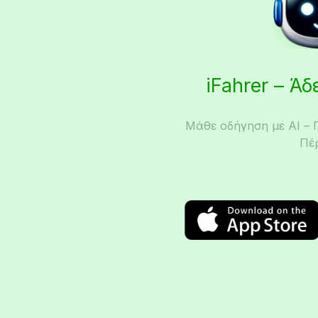
iFahrer – Ά
Μάθε οδήγηση με AI – 
Πέ