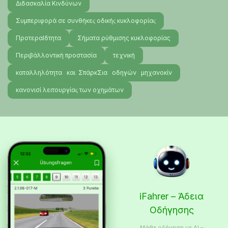
Διδασκαλία Κινδύνων
Συμπεριφορά σε συνθήκεϛ οδικήϛ κυκλοφορίαϛ
ΠροτεραΙδτητα
Σήματα ρύθμισης κυκλοφορίας
Περιβάλλοντική προστασία
τεχνική
καταλληλότητα και ΣπάρκΣια οδηγών μηχανοκίν
κανονισί λειτουργίαϛ των οχημάτων
iFahrer – Άδεια
Οδήγησης
Μάθε οδήγηση με AI –