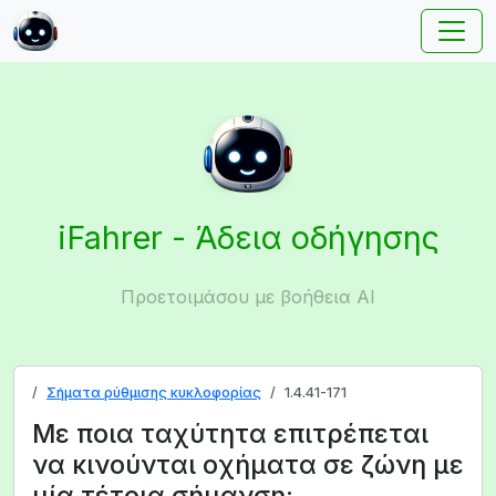
iFahrer - Άδεια οδήγησης
Προετοιμάσου με βοήθεια AI
Σήματα ρύθμισης κυκλοφορίας
1.4.41-171
Με ποια ταχύτητα επιτρέπεται
να κινούνται οχήματα σε ζώνη με
μία τέτοια σήμανση;