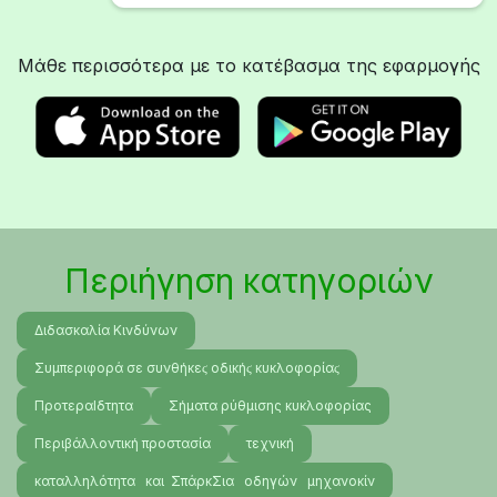
Μάθε περισσότερα με το κατέβασμα της εφαρμογής
Περιήγηση κατηγοριών
Διδασκαλία Κινδύνων
Συμπεριφορά σε συνθήκεϛ οδικήϛ κυκλοφορίαϛ
ΠροτεραΙδτητα
Σήματα ρύθμισης κυκλοφορίας
Περιβάλλοντική προστασία
τεχνική
καταλληλότητα και ΣπάρκΣια οδηγών μηχανοκίν