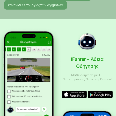
κανονισί λειτουργίαϛ των οχημάτων
iFahrer – Άδεια
Οδήγησης
Μάθε οδήγηση με AI –
Προετοιμάσου, Πρακτική, Πέρασε!