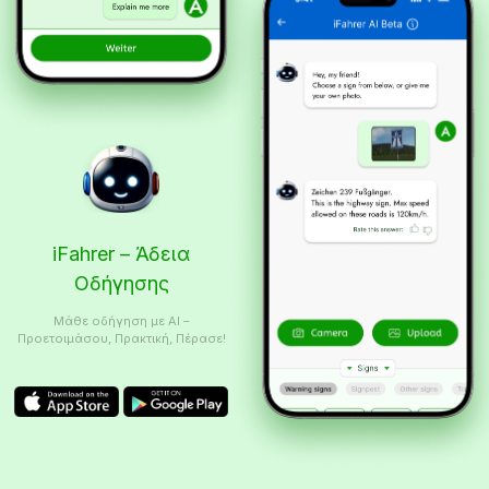
iFahrer – Άδεια
Οδήγησης
Μάθε οδήγηση με AI –
Προετοιμάσου, Πρακτική, Πέρασε!