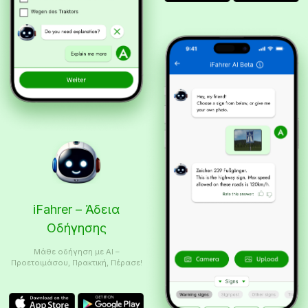
iFahrer – Άδεια
Οδήγησης
Μάθε οδήγηση με AI –
Προετοιμάσου, Πρακτική, Πέρασε!