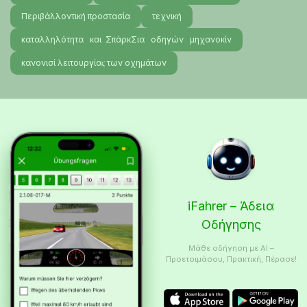
Περιβάλλοντική προστασία
τεχνική
καταλληλότητα και ΣπάρκΣια οδηγών μηχανοκίν
κανονισί λειτουργίαϛ των οχημάτων
iFahrer – Άδεια
Οδήγησης
Μάθε οδήγηση με AI –
Προετοιμάσου, Πρακτική, Πέρασε!