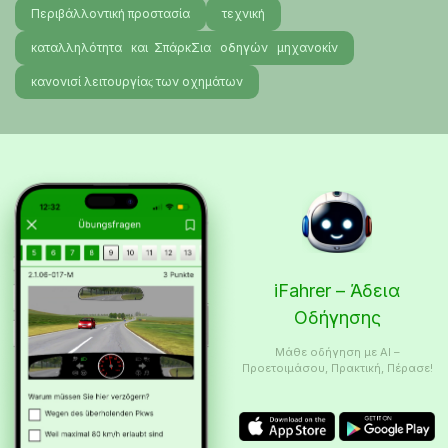
Περιβάλλοντική προστασία
τεχνική
καταλληλότητα και ΣπάρκΣια οδηγών μηχανοκίν
κανονισί λειτουργίαϛ των οχημάτων
iFahrer – Άδεια
Οδήγησης
Μάθε οδήγηση με AI –
Προετοιμάσου, Πρακτική, Πέρασε!