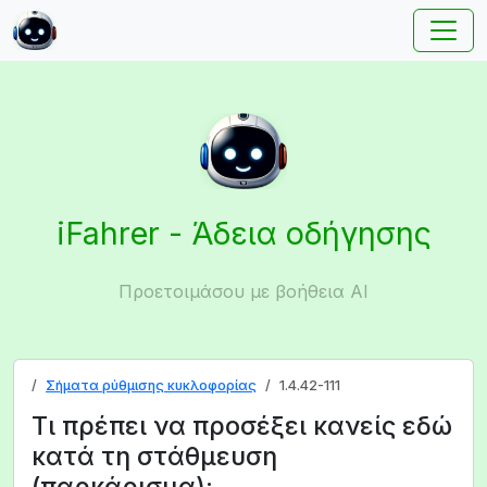
iFahrer - Άδεια οδήγησης
Προετοιμάσου με βοήθεια AI
Σήματα ρύθμισης κυκλοφορίας
1.4.42-111
Τι πρέπει να προσέξει κανείς εδώ
κατά τη στάθμευση
(παρκάρισμα);