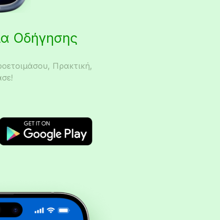
εια Οδήγησης
ροετοιμάσου, Πρακτική,
σε!