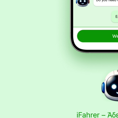
iFahrer – Ά