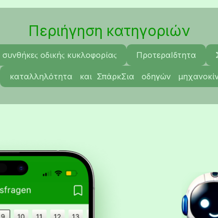
Περιήγηση κατηγοριών
 συνθήκεϛ οδικήϛ κυκλοφορίαϛ
ΠροτεραΙδτητα
καταλληλότητα και ΣπάρκΣια οδηγών μηχανοκί