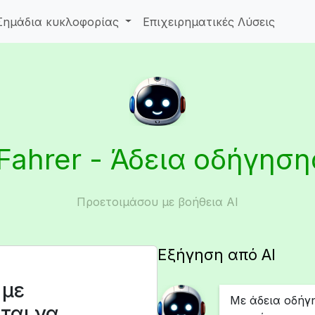
Σημάδια κυκλοφορίας
Επιχειρηματικές Λύσεις
iFahrer - Άδεια οδήγηση
Προετοιμάσου με βοήθεια AI
Εξήγηση από AI
 με
Με άδεια οδήγ
ται να