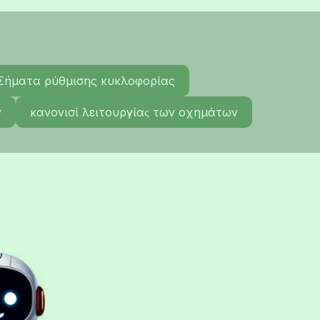
Σήματα ρύθμισης κυκλοφορίας
ν
κανονισί λειτουργίαϛ των οχημάτων