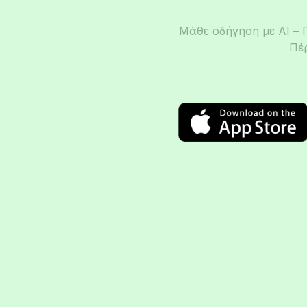
Μάθε οδήγηση με AI – 
Πέ