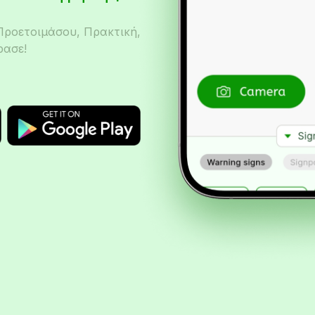
Προετοιμάσου, Πρακτική,
ρασε!