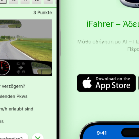
iFahrer – Άδ
Μάθε οδήγηση με AI – Π
Πέρα