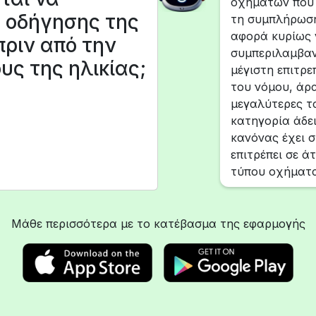
οχημάτων που 
α οδήγησης της
τη συμπλήρωση
αφορά κυρίως 
πριν από την
συμπεριλαμβαν
υς της ηλικίας;
μέγιστη επιτρε
του νόμου, άρα
μεγαλύτερες τ
κατηγορία άδε
κανόνας έχει σ
επιτρέπει σε ά
τύπου οχήματα
Μάθε περισσότερα με το κατέβασμα της εφαρμογής