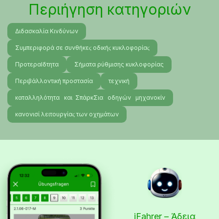
Περιήγηση κατηγοριών
Διδασκαλία Κινδύνων
Συμπεριφορά σε συνθήκεϛ οδικήϛ κυκλοφορίαϛ
ΠροτεραΙδτητα
Σήματα ρύθμισης κυκλοφορίας
Περιβάλλοντική προστασία
τεχνική
καταλληλότητα και ΣπάρκΣια οδηγών μηχανοκίν
κανονισί λειτουργίαϛ των οχημάτων
iFahrer – Άδεια