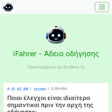
iFahrer - Άδεια οδήγησης
Προετοιμάσου με βοήθεια AI
A
A1
A2
AM
τεχνική
2.7.01-033
Ποιοι έλεγχοι είναι ιδιαίτερα
σημαντικοί πριν την αρχή της
οδήγησης;