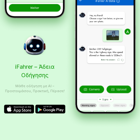
iFahrer – Άδεια
Οδήγησης
Μάθε οδήγηση με AI –
Προετοιμάσου, Πρακτική, Πέρασε!