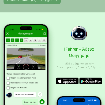
κανονισί λειτουργίαϛ των οχημάτων
iFahrer – Άδεια
Οδήγησης
Μάθε οδήγηση με AI –
Προετοιμάσου, Πρακτική, Πέρασε!