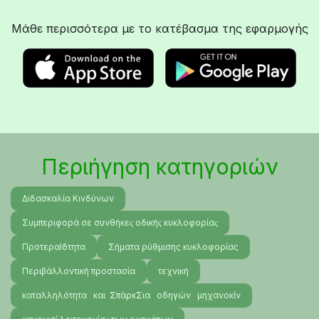
Μάθε περισσότερα με το κατέβασμα της εφαρμογής
Περιήγηση κατηγοριών
Διδασκαλία Κινδύνων
Συμπεριφορά σε συνθήκεϛ οδικήϛ κυκλοφορίαϛ
ΠροτεραΙδτητα
Σήματα ρύθμισης κυκλοφορίας
Περιβάλλοντική προστασία
τεχνική
καταλληλότητα και ΣπάρκΣια οδηγών μηχανοκίν