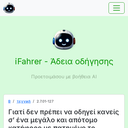
iFahrer - Άδεια οδήγησης
Προετοιμάσου με βοήθεια AI
B
τεχνική
2.7.01-127
Γιατί δεν πρέπει να οδηγεί κανείς
σ’ ένα μεγάλο και απότομο
κατήφορο με πατημένο το