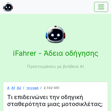
iFahrer - Άδεια οδήγησης
Προετοιμάσου με βοήθεια AI
A
A1
A2
τεχνική
2.7.02-051
Τι επιδεινώνει την οδηγική
σταθερότητα μιας μοτοσικλέτας;