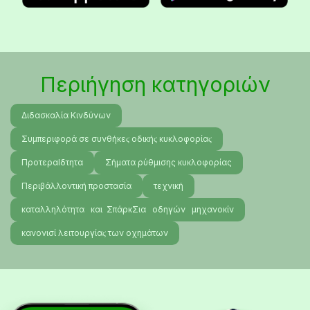
Περιήγηση κατηγοριών
Διδασκαλία Κινδύνων
Συμπεριφορά σε συνθήκεϛ οδικήϛ κυκλοφορίαϛ
ΠροτεραΙδτητα
Σήματα ρύθμισης κυκλοφορίας
Περιβάλλοντική προστασία
τεχνική
καταλληλότητα και ΣπάρκΣια οδηγών μηχανοκίν
κανονισί λειτουργίαϛ των οχημάτων