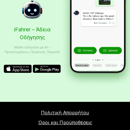
iFahrer – Άδεια
Οδήγησης
Μάθε οδήγηση με AI –
Προετοιμάσου, Πρακτική, Πέρασε!
Πολιτική Απορρήτου
Όροι και Προϋποθέσεις