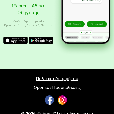
iFahrer – Άδεια
Οδήγησης
Μάθε οδήγηση με AI –
Προετοιμάσου, Πρακτική, Πέρασε!
Πολιτική Απορρήτου
Όροι και Προϋποθέσεις
© 2026 iFahrer. Όλα τα δικαιώματα