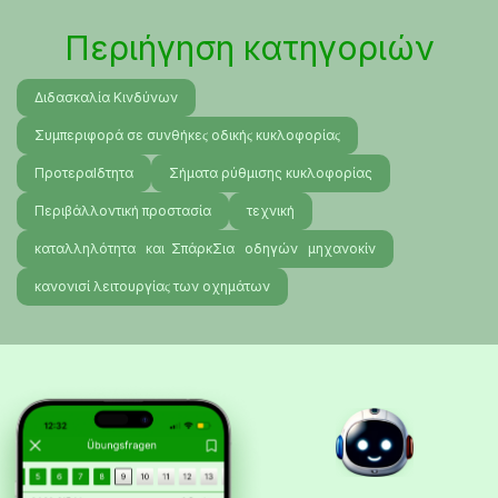
Περιήγηση κατηγοριών
Διδασκαλία Κινδύνων
Συμπεριφορά σε συνθήκεϛ οδικήϛ κυκλοφορίαϛ
ΠροτεραΙδτητα
Σήματα ρύθμισης κυκλοφορίας
Περιβάλλοντική προστασία
τεχνική
καταλληλότητα και ΣπάρκΣια οδηγών μηχανοκίν
κανονισί λειτουργίαϛ των οχημάτων