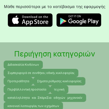
Μάθε περισσότερα με το κατέβασμα της εφαρμογής
Περιήγηση κατηγοριών
Διδασκαλία Κινδύνων
Συμπεριφορά σε συνθήκεϛ οδικήϛ κυκλοφορίαϛ
ΠροτεραΙδτητα
Σήματα ρύθμισης κυκλοφορίας
Περιβάλλοντική προστασία
τεχνική
καταλληλότητα και ΣπάρκΣια οδηγών μηχανοκίν
κανονισί λειτουργίαϛ των οχημάτων