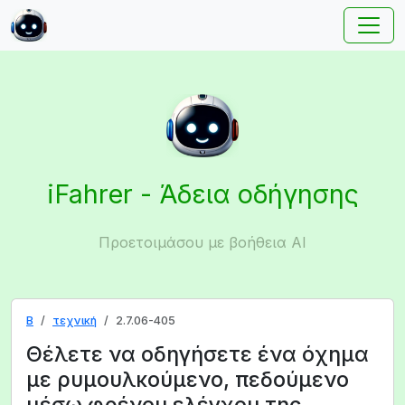
iFahrer - Άδεια οδήγησης
Προετοιμάσου με βοήθεια AI
B
τεχνική
2.7.06-405
Θέλετε να οδηγήσετε ένα όχημα
με ρυμουλκούμενο, πεδούμενο
μέσω φρένου ελέγχου της