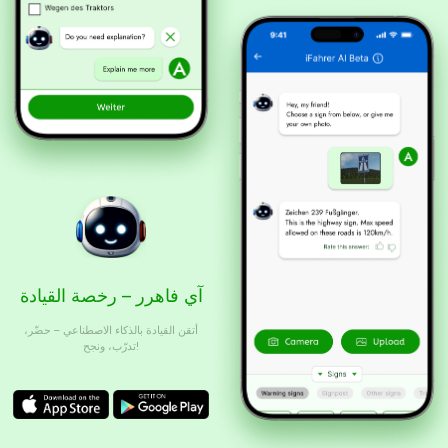
آي فاهرر – رخصة القيادة
أتقن القيادة بالذكاء الاصطناعي – حضّر،
تدرّب، ونجح!