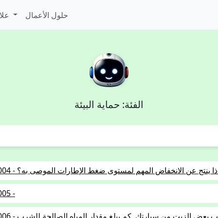
حلول الأعمال
علامات المرور
الفئة: حماية البيئة
1.5.01- - ماذا ينتج عن الانخفاض المهم لمستوى ضغط الإطارات الموصى به؟
005 -
1.5.01-006 - تسرب بعض الزيت م