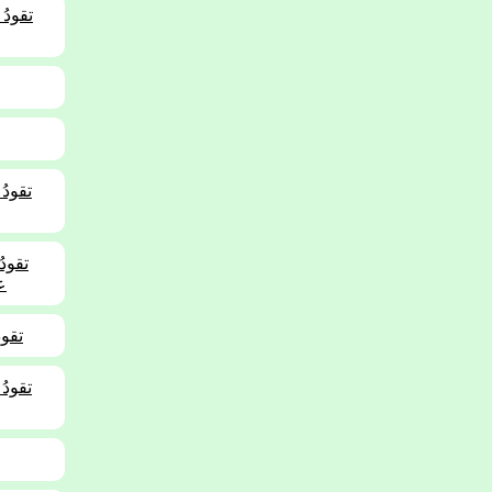
ع
-132