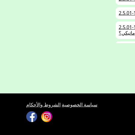
الوقود عند قيادة سيارة ركوب تعمل بناقل حركة
ماتيكي؟
وب التي تسير في منطقة بيئية محددة تخضع لواجب
لسيارة؟
على استهلاك وقود المركبة. ما هو أكثر ما يؤثر على
الهواء؟
 بسبب مزلقان القطار المُغلق. كيف يمكنك الحفاظ
سياسة الخصوصية
الشروط والأحكام
يئة هنا؟