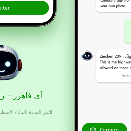
آي فاهرر – ر
أتقن القيادة بالذكاء الاصطناعي – حضّر، تدرّب، ونجح!