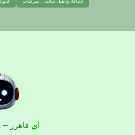
اللياقة وتأهيل سائقي المركبات
الجوان
آي فاهرر – ر