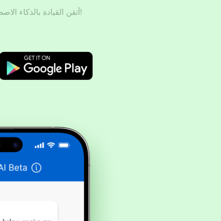
أتقن القيادة بالذكاء الاصطناعي – حضّر، تدرّب، ونجح!