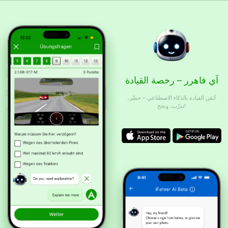
آي فاهرر – رخصة القيادة
أتقن القيادة بالذكاء الاصطناعي – حضّر،
تدرّب، ونجح!