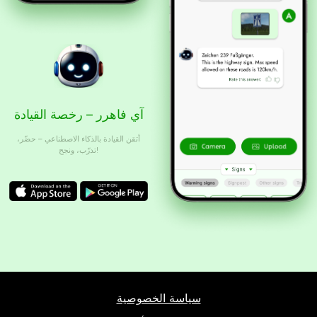
آي فاهرر – رخصة القيادة
أتقن القيادة بالذكاء الاصطناعي – حضّر،
تدرّب، ونجح!
سياسة الخصوصية