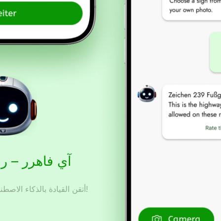
آي فاهرر – ر
أتقن القيادة بالذكاء الاصطناعي – حضّر، تدرّب، ونجح!