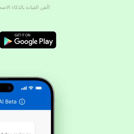
أتقن القيادة بالذكاء الاصطناعي – حضّر، تدرّب، ونجح!