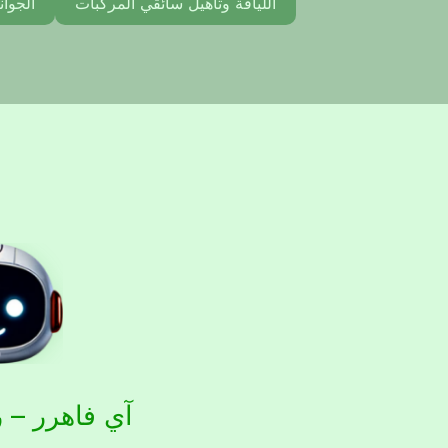
اللياقة وتأهيل سائقي المركبات
الجوان
آي فاهرر – ر