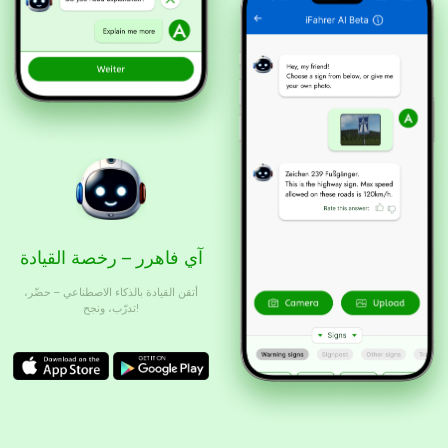
آي فاهرر – رخصة القيادة
أتقن القيادة بالذكاء الاصطناعي – حضّر،
تدرّب، ونجح!