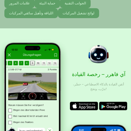
الجوانب التقنية
حماية البيئة
علامات المرور
لوائح تشغيل المركبات
اللياقة وتأهيل سائقي المركبات
آي فاهرر – رخصة القيادة
أتقن القيادة بالذكاء الاصطناعي – حضّر،
تدرّب، ونجح!