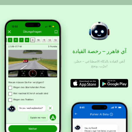
آي فاهرر – رخصة القيادة
أتقن القيادة بالذكاء الاصطناعي – حضّر،
تدرّب، ونجح!