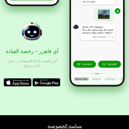
آي فاهرر – رخصة القيادة
أتقن القيادة بالذكاء الاصطناعي – حضّر،
تدرّب، ونجح!
سياسة الخصوصية