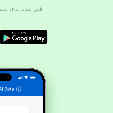
أتقن القيادة بالذكاء الاصطناعي – حضّر، تدرّب، ونجح!