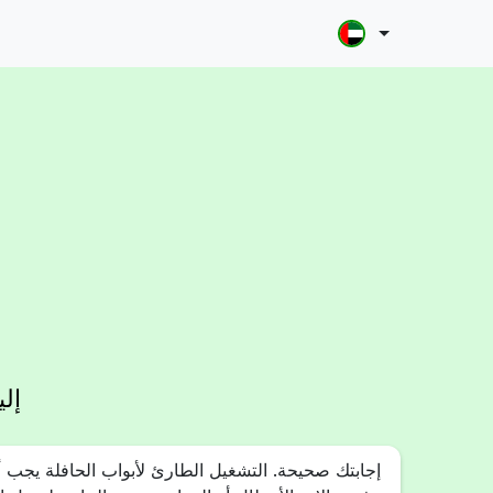
إل
إجابتك صحيحة. التشغيل الطارئ لأبواب الحافلة يجب أن