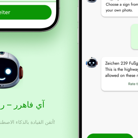
آي فاهرر – ر
أتقن القيادة بالذكاء الاصطناعي – حضّر، تدرّب، ونجح!