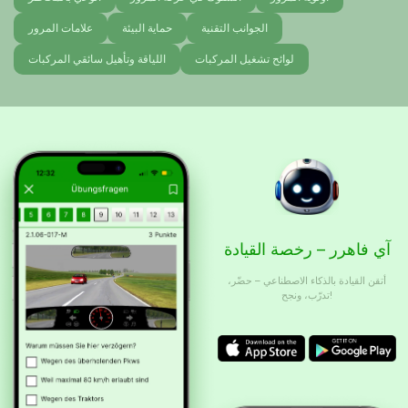
الجوانب التقنية
حماية البيئة
علامات المرور
لوائح تشغيل المركبات
اللياقة وتأهيل سائقي المركبات
آي فاهرر – رخصة القيادة
أتقن القيادة بالذكاء الاصطناعي – حضّر،
تدرّب، ونجح!