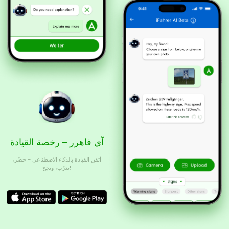
آي فاهرر – رخصة القيادة
أتقن القيادة بالذكاء الاصطناعي – حضّر،
تدرّب، ونجح!