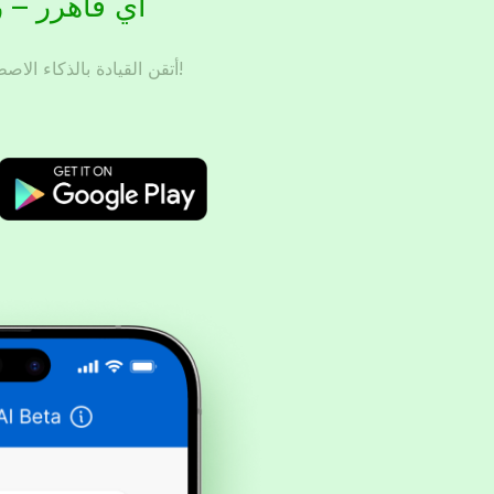
آي فاهرر – ر
أتقن القيادة بالذكاء الاصطناعي – حضّر، تدرّب، ونجح!