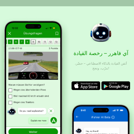
آي فاهرر – رخصة القيادة
أتقن القيادة بالذكاء الاصطناعي – حضّر،
تدرّب، ونجح!