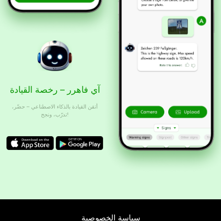
آي فاهرر – رخصة القيادة
أتقن القيادة بالذكاء الاصطناعي – حضّر،
تدرّب، ونجح!
سياسة الخصوصية