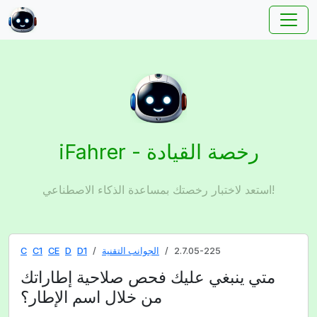
iFahrer - رخصة القيادة
استعد لاختبار رخصتك بمساعدة الذكاء الاصطناعي!
2.7.05-225
الجوانب التقنية
D1
D
CE
C1
C
متي ينبغي عليك فحص صلاحية إطاراتك
من خلال اسم الإطار؟