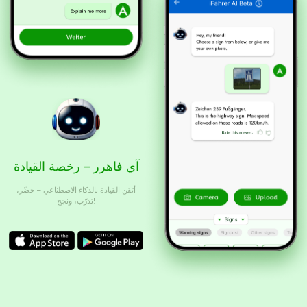
آي فاهرر – رخصة القيادة
أتقن القيادة بالذكاء الاصطناعي – حضّر،
تدرّب، ونجح!