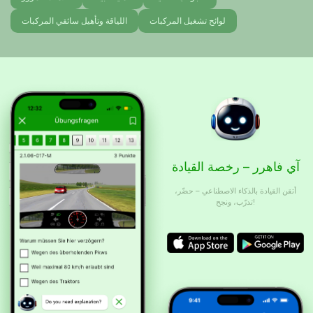
لوائح تشغيل المركبات
اللياقة وتأهيل سائقي المركبات
آي فاهرر – رخصة القيادة
أتقن القيادة بالذكاء الاصطناعي – حضّر،
تدرّب، ونجح!