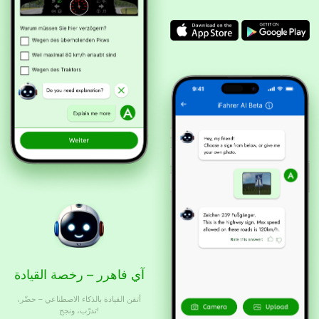
آي فاهرر – رخصة القيادة
أتقن القيادة بالذكاء الاصطناعي – حضّر،
تدرّب، ونجح!