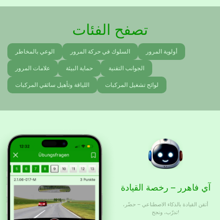
تصفح الفئات
أولوية المرور
السلوك في حركة المرور
الوعي بالمخاطر
الجوانب التقنية
حماية البيئة
علامات المرور
لوائح تشغيل المركبات
اللياقة وتأهيل سائقي المركبات
آي فاهرر – رخصة القيادة
أتقن القيادة بالذكاء الاصطناعي – حضّر،
تدرّب، ونجح!