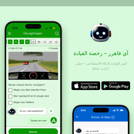
آي فاهرر – رخصة القيادة
أتقن القيادة بالذكاء الاصطناعي – حضّر،
تدرّب، ونجح!