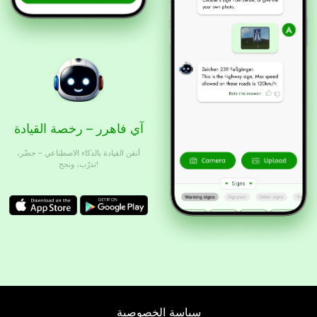
آي فاهرر – رخصة القيادة
أتقن القيادة بالذكاء الاصطناعي – حضّر،
تدرّب، ونجح!
سياسة الخصوصية