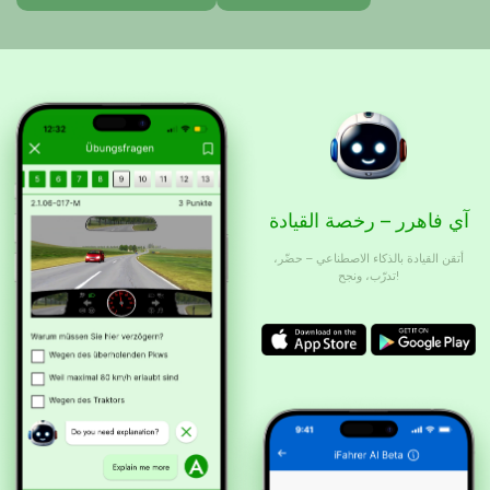
آي فاهرر – رخصة القيادة
أتقن القيادة بالذكاء الاصطناعي – حضّر،
تدرّب، ونجح!