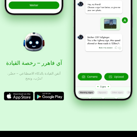
آي فاهرر – رخصة القيادة
أتقن القيادة بالذكاء الاصطناعي – حضّر،
تدرّب، ونجح!