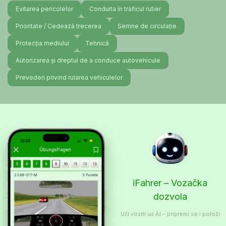
Evitarea pericolelor
Conduita în traficul rutier
Prioritate / Cedează trecerea
Semne de circulație
Protecția mediului
Tehnică
Autorizarea și dreptul de a conduce autovehicule
Prevederi privind rularea vehiculelor
iFahrer – Vozačka
dozvola
Uči voziti uz AI – pripremi se i položi