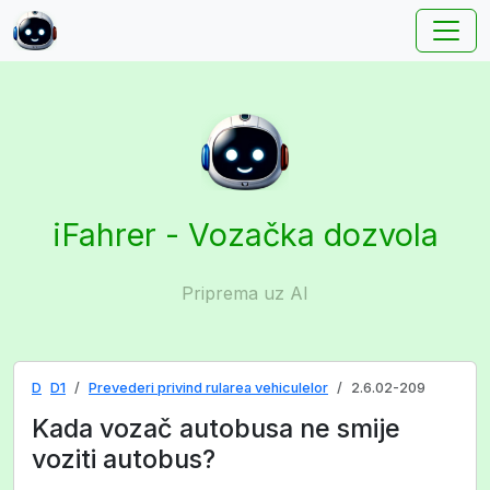
iFahrer - Vozačka dozvola
Priprema uz AI
D
D1
Prevederi privind rularea vehiculelor
2.6.02-209
Kada vozač autobusa ne smije
voziti autobus?