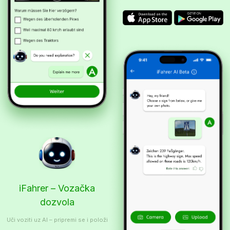
iFahrer – Vozačka
dozvola
Uči voziti uz AI – pripremi se i položi