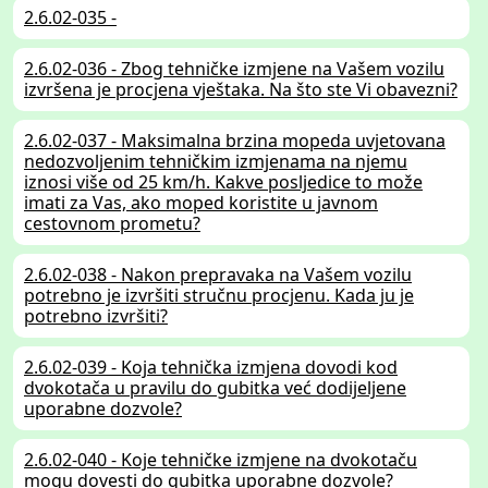
2.6.02-035 -
2.6.02-036 - Zbog tehničke izmjene na Vašem vozilu
izvršena je procjena vještaka. Na što ste Vi obavezni?
2.6.02-037 - Maksimalna brzina mopeda uvjetovana
nedozvoljenim tehničkim izmjenama na njemu
iznosi više od 25 km/h. Kakve posljedice to može
imati za Vas, ako moped koristite u javnom
cestovnom prometu?
2.6.02-038 - Nakon prepravaka na Vašem vozilu
potrebno je izvršiti stručnu procjenu. Kada ju je
potrebno izvršiti?
2.6.02-039 - Koja tehnička izmjena dovodi kod
dvokotača u pravilu do gubitka već dodijeljene
uporabne dozvole?
2.6.02-040 - Koje tehničke izmjene na dvokotaču
mogu dovesti do gubitka uporabne dozvole?