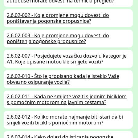
autobuse morate odvesti na tehnički pregled?
2.6.02-002 - Koje promjene mogu dovesti do
poništavanja pogonske propusnice?
2.6.02-003 - Koje promjene mogu dovesti do
poništenja pogonske propusnice?
2.6.02-007 - Posjedujete vozačku dozvolu kategorije
A1. Koje opisane motocikle smijete voziti?
2.6.02-010 - Što je propisano kada je isteklo Vaše
obvezno osiguranje vozila?
2.6.02-011 - Kada ne smijete voziti s jednim biciklom
s pomoćnim motorom na javnim cestama?
2.6.02-012 - Koliko morate najmanje biti stari da bi
smjeli voziti bicikl s pomoćnim motorom?
2.6.02-014 - Kako dolazi do isticanja pogonske