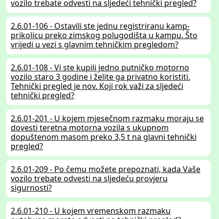
vozilo trebate odvesti na sljedeći tehnički pregled?
2.6.01-106 - Ostavili ste jednu registriranu kamp-
prikolicu preko zimskog polugodišta u kampu. Što
vrijedi u vezi s glavnim tehničkim pregledom?
2.6.01-108 - Vi ste kupili jedno putničko motorno
vozilo staro 3 godine i želite ga privatno koristiti.
Tehnički pregled je nov. Koji rok važi za sljedeći
tehnički pregled?
2.6.01-201 - U kojem mjesečnom razmaku moraju se
dovesti teretna motorna vozila s ukupnom
dopuštenom masom preko 3,5 t na glavni tehnički
pregled?
2.6.01-209 - Po čemu možete prepoznati, kada Vaše
vozilo trebate odvesti na sljedeću provjeru
sigurnosti?
2.6.01-210 - U kojem vremenskom razmaku