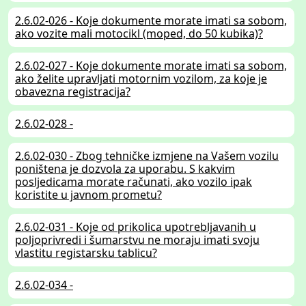
2.6.02-026 - Koje dokumente morate imati sa sobom,
ako vozite mali motocikl (moped, do 50 kubika)?
2.6.02-027 - Koje dokumente morate imati sa sobom,
ako želite upravljati motornim vozilom, za koje je
obavezna registracija?
2.6.02-028 -
2.6.02-030 - Zbog tehničke izmjene na Vašem vozilu
poništena je dozvola za uporabu. S kakvim
posljedicama morate računati, ako vozilo ipak
koristite u javnom prometu?
2.6.02-031 - Koje od prikolica upotrebljavanih u
poljoprivredi i šumarstvu ne moraju imati svoju
vlastitu registarsku tablicu?
2.6.02-034 -