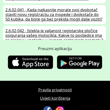
2.6.02-041 - Kada najkasnije morate svoj dvokotač
staviti novu registraciju za mopede i dvokotače do
50 kubika, da biste ga bez prekida mogli dalje voziti?
2.6.02-042 - Istekla je valjanost registarske pločice
osiguranja vašeg motocikla. Kakve to posljedice ima
za njegovu upotrebu u javnom cestovnom prometu?
Preuzmi aplikaciju
2.6.02-201 - Posjedujete vozačku dozvolu kategorije
C. Vaš teretni automobil ima slijedeće podatke: -
masa praznog vozila 9.000 kg - dopuštena ukupna
masa 18.000 kg - dopušteno opterećenje prikolice
22.000 kg Koju prikolicu smijete vući?
2.6.02-202 - Posjedujete vozačku dozvolu kategorije
C1. Vaš teretni automobil ima slijedeće podatke: -
Pravila privatnosti
masa praznog vozila 3.500 kg - dopuštena ukupna
masa 6.200 kg - dopušteno opterećenje prikolice
Uvjeti korištenja
9.300 kg Koju prikolicu smijete vući?