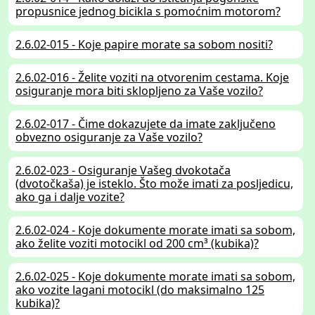
propusnice jednog bicikla s pomoćnim motorom?
2.6.02-015 - Koje papire morate sa sobom nositi?
2.6.02-016 - Želite voziti na otvorenim cestama. Koje
osiguranje mora biti sklopljeno za Vaše vozilo?
2.6.02-017 - Čime dokazujete da imate zaključeno
obvezno osiguranje za Vaše vozilo?
2.6.02-023 - Osiguranje Vašeg dvokotača
(dvotočkaša) je isteklo. Što može imati za posljedicu,
ako ga i dalje vozite?
2.6.02-024 - Koje dokumente morate imati sa sobom,
ako želite voziti motocikl od 200 cm³ (kubika)?
2.6.02-025 - Koje dokumente morate imati sa sobom,
ako vozite lagani motocikl (do maksimalno 125
kubika)?