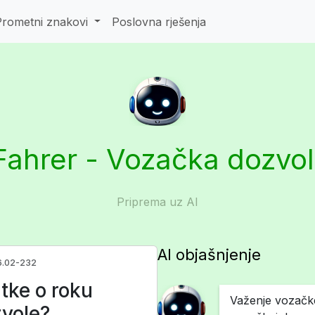
Prometni znakovi
Poslovna rješenja
Fahrer - Vozačka dozvo
Priprema uz AI
AI objašnjenje
6.02-232
tke o roku
Važenje vozačk
vole?