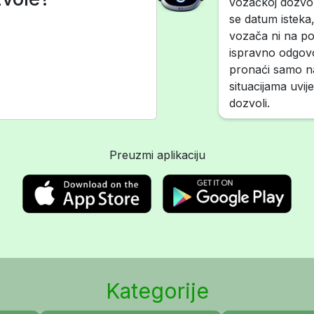
vozačkoj dozvoli
se datum isteka,
vozača ni na po
ispravno odgovo
pronaći samo na
situacijama uvij
dozvoli.
Preuzmi aplikaciju
Kategorije