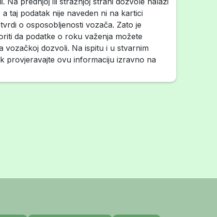
. Na prednjoj ili stražnjoj strani dozvole nalazi
 a taj podatak nije naveden ni na kartici
tvrdi o osposobljenosti vozača. Zato je
riti da podatke o roku važenja možete
 vozačkoj dozvoli. Na ispitu i u stvarnim
ek provjeravajte ovu informaciju izravno na