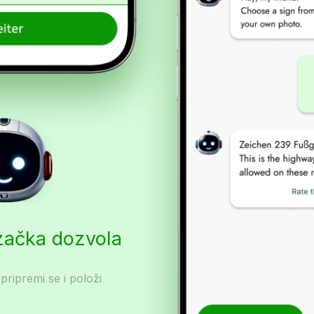
začka dozvola
 pripremi se i položi