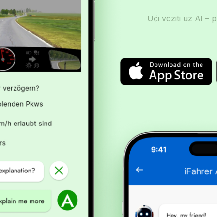
Uči voziti uz AI – p