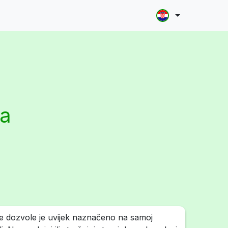
la
e dozvole je uvijek naznačeno na samoj