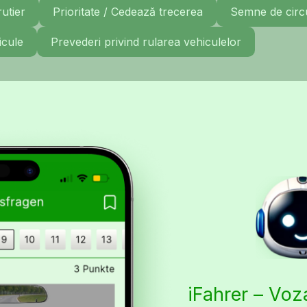
rutier
Prioritate / Cedează trecerea
Semne de circu
icule
Prevederi privind rularea vehiculelor
iFahrer – Vo