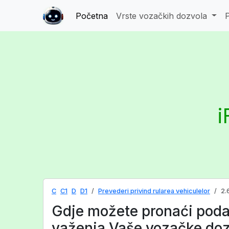
Početna
Vrste vozačkih dozvola
i
C
C1
D
D1
Prevederi privind rularea vehiculelor
2.
Gdje možete pronaći poda
važenja Vaše vozačke doz