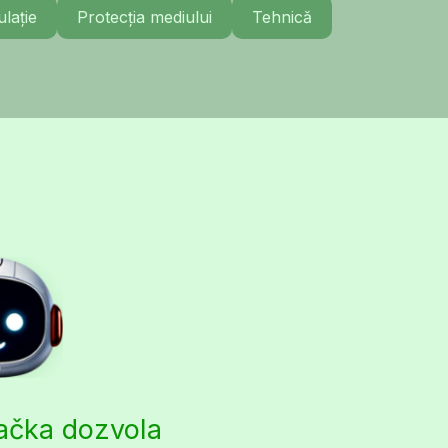
lație
Protecția mediului
Tehnică
začka dozvola