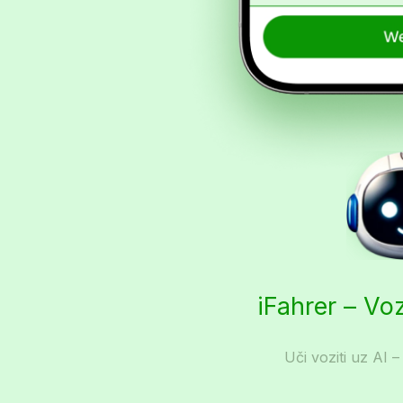
iFahrer – Vo
Uči voziti uz AI –