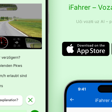
iFahrer – Vo
Uči voziti uz AI – p