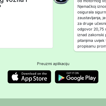
od motornog vozi
?
Njemačkoj iznos
osigurala sigur
zaustavljanja, 
za druge učesni
odgovor 20,75 m.
iznad zakonski 
pitanjima uvijek
propisanu prome
Preuzmi aplikaciju