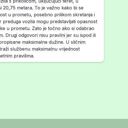
la s prikolicom, uključujući teret, u
i 20,75 metara. To je važno kako bi se
nost u prometu, posebno prilikom skretanja i
jer preduga vozila mogu predstavljati opasnost
ke u prometu. Zato je točno ako si odabrao
 Drugi odgovori nisu pravilni jer su ispod ili
propisane maksimalne dužine. U sličnim
 traži službenu maksimalnu vrijednost
tnim pravilima.