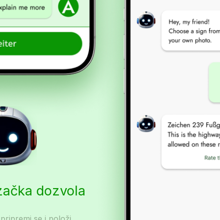
začka dozvola
 pripremi se i položi