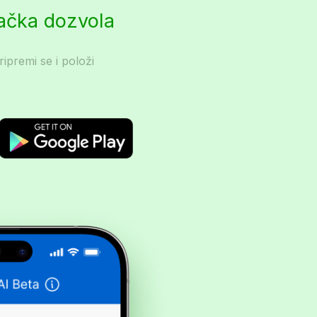
začka dozvola
ripremi se i položi