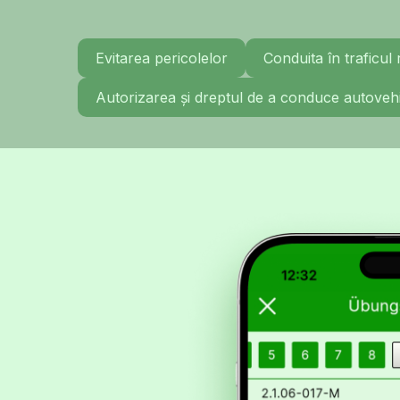
Evitarea pericolelor
Conduita în traficul 
Autorizarea și dreptul de a conduce autoveh