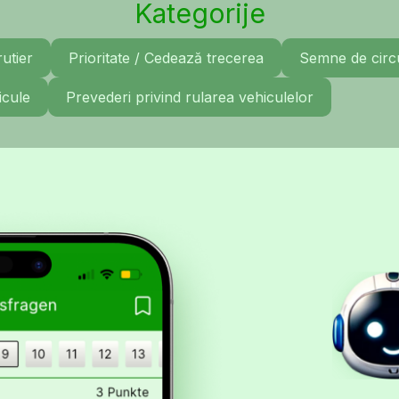
Kategorije
rutier
Prioritate / Cedează trecerea
Semne de circu
icule
Prevederi privind rularea vehiculelor