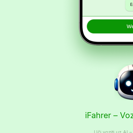
iFahrer – Vo
Uči voziti uz AI –