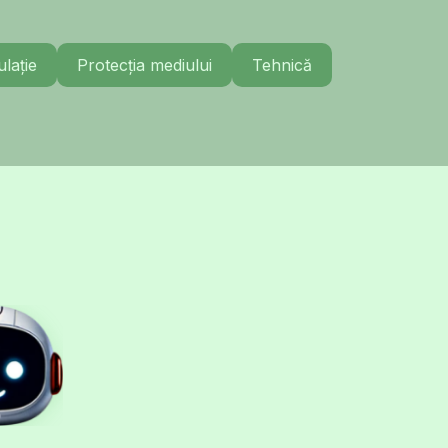
lație
Protecția mediului
Tehnică