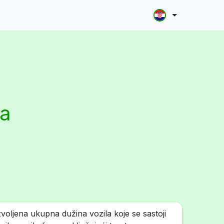
la
oljena ukupna dužina vozila koje se sastoji