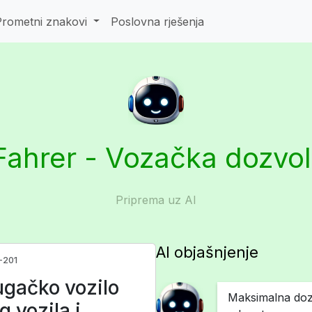
Prometni znakovi
Poslovna rješenja
Fahrer - Vozačka dozvo
Priprema uz AI
AI objašnjenje
-201
dugačko vozilo
Maksimalna dozv
g vozila i