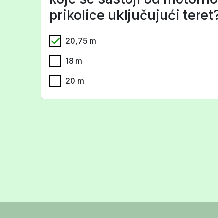
prikolice uključujući teret
20,75 m
18 m
20 m