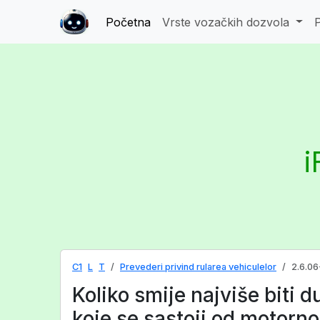
Početna
Vrste vozačkih dozvola
i
C1
L
T
Prevederi privind rularea vehiculelor
2.6.06
Koliko smije najviše biti 
koje se sastoji od motorno