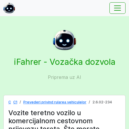
iFahrer - Vozačka dozvola
Priprema uz AI
C
C1
Prevederi privind rularea vehiculelor
2.6.02-234
Vozite teretno vozilo u
komercijalnom cestovnom
prijevozu tereta. Što morate