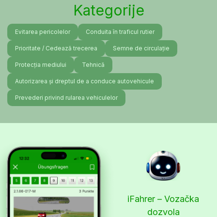
Kategorije
Evitarea pericolelor
Conduita în traficul rutier
Prioritate / Cedează trecerea
Semne de circulație
Protecția mediului
Tehnică
Autorizarea și dreptul de a conduce autovehicule
Prevederi privind rularea vehiculelor
iFahrer – Vozačka
dozvola