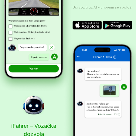
Uči voziti uz AI – pripremi se i položi
iFahrer – Vozačka
dozvola