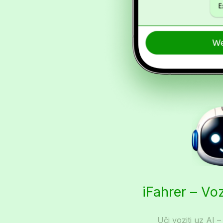
iFahrer – Vo
Uči voziti uz AI –