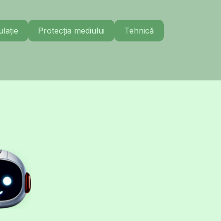
lație
Protecția mediului
Tehnică