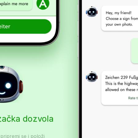
začka dozvola
 pripremi se i položi