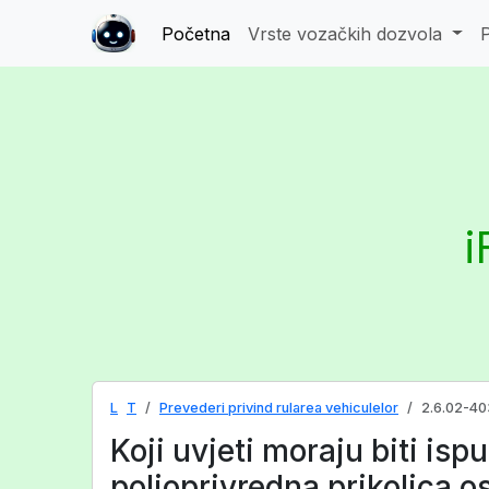
Početna
Vrste vozačkih dozvola
i
L
T
Prevederi privind rularea vehiculelor
2.6.02-40
Koji uvjeti moraju biti isp
poljoprivredna prikolica o