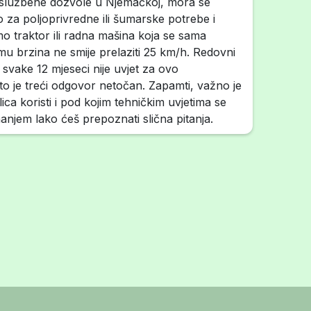
službene dozvole u Njemačkoj, mora se
ivo za poljoprivredne ili šumarske potrebe i
mo traktor ili radna mašina koja se sama
mu brzina ne smije prelaziti 25 km/h. Redovni
 svake 12 mjeseci nije uvjet za ovo
to je treći odgovor netočan. Zapamti, važno je
lica koristi i pod kojim tehničkim uvjetima se
anjem lako ćeš prepoznati slična pitanja.