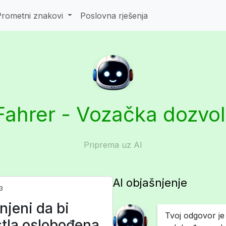
Prometni znakovi
Poslovna rješenja
Fahrer - Vozačka dozvo
Priprema uz AI
AI objašnjenje
3
unjeni da bi
Tvoj odgovor je 
stla oslobođena