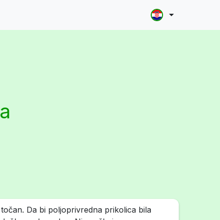
la
točan. Da bi poljoprivredna prikolica bila