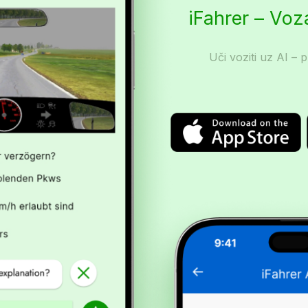
iFahrer – Vo
Uči voziti uz AI – p