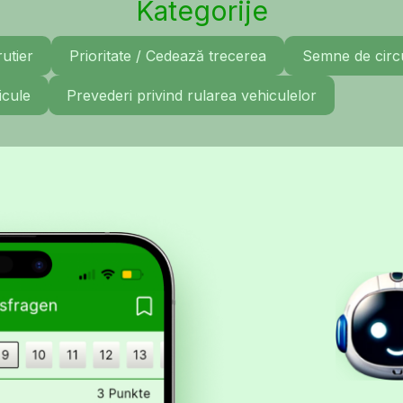
Kategorije
rutier
Prioritate / Cedează trecerea
Semne de circu
icule
Prevederi privind rularea vehiculelor