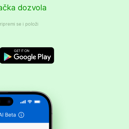
začka dozvola
ripremi se i položi