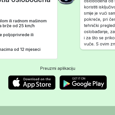
oslobođena od 
koristiti isključ
smije je vući sa
pokreće, pri če
zilom ili radnom mašinom
tehnički pregled
na brže od 25 km/h
oslobađanje, za
e poljoprivrede ili
i za što se priko
vuče. S ovim zn
zmacima od 12 mjeseci
Preuzmi aplikaciju