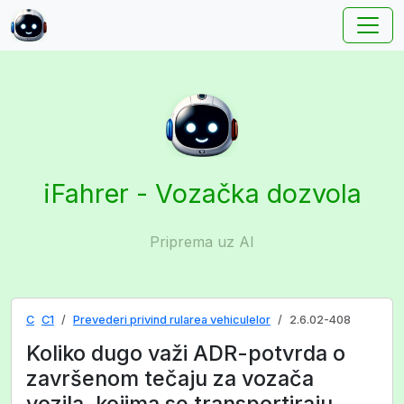
iFahrer - Vozačka dozvola
Priprema uz AI
C
C1
Prevederi privind rularea vehiculelor
2.6.02-408
Koliko dugo važi ADR-potvrda o
završenom tečaju za vozača
vozila, kojima se transportiraju