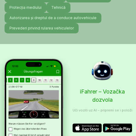
Protecția mediului
Tehnică
Autorizarea și dreptul de a conduce autovehicule
Prevederi privind rularea vehiculelor
iFahrer – Vozačka
dozvola
Uči voziti uz AI – pripremi se i položi