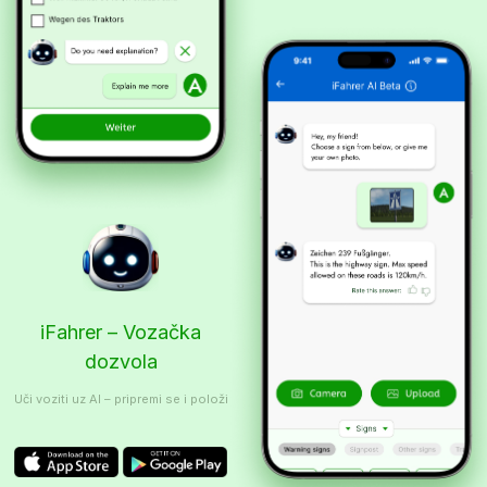
iFahrer – Vozačka
dozvola
Uči voziti uz AI – pripremi se i položi