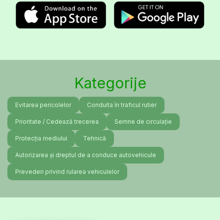
Kategorije
Evitarea pericolelor
Conduita în traficul rutier
Prioritate / Cedează trecerea
Semne de circulație
Protecția mediului
Tehnică
Autorizarea și dreptul de a conduce autovehicule
Prevederi privind rularea vehiculelor