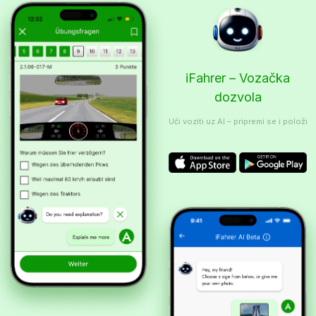
iFahrer – Vozačka
dozvola
Uči voziti uz AI – pripremi se i položi