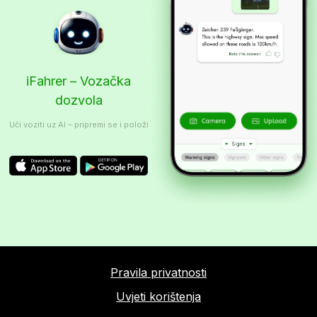
iFahrer – Vozačka
dozvola
Uči voziti uz AI – pripremi se i položi
Pravila privatnosti
Uvjeti korištenja