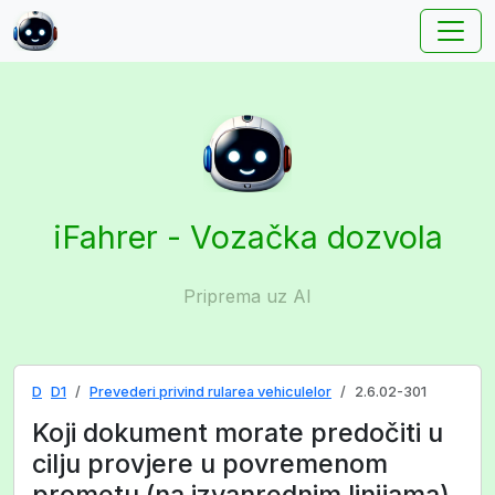
iFahrer - Vozačka dozvola
Priprema uz AI
D
D1
Prevederi privind rularea vehiculelor
2.6.02-301
Koji dokument morate predočiti u
cilju provjere u povremenom
prometu (na izvanrednim linijama)