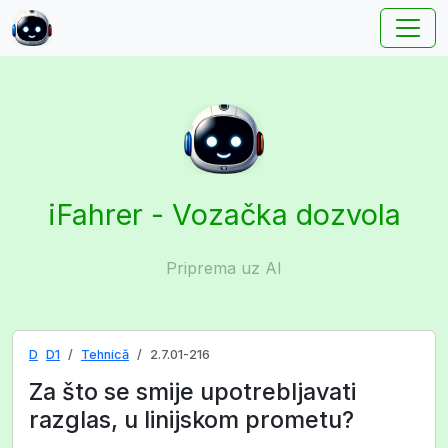
iFahrer - Vozačka dozvola
Priprema uz AI
D
D1
Tehnică
2.7.01-216
Za što se smije upotrebljavati
razglas, u linijskom prometu?