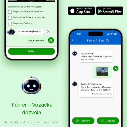
iFahrer – Vozačka
dozvola
Uči voziti uz AI – pripremi se i položi