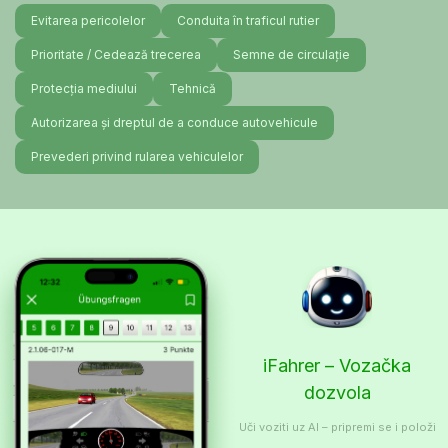
Evitarea pericolelor
Conduita în traficul rutier
Prioritate / Cedează trecerea
Semne de circulație
Protecția mediului
Tehnică
Autorizarea și dreptul de a conduce autovehicule
Prevederi privind rularea vehiculelor
iFahrer – Vozačka
dozvola
Uči voziti uz AI – pripremi se i položi