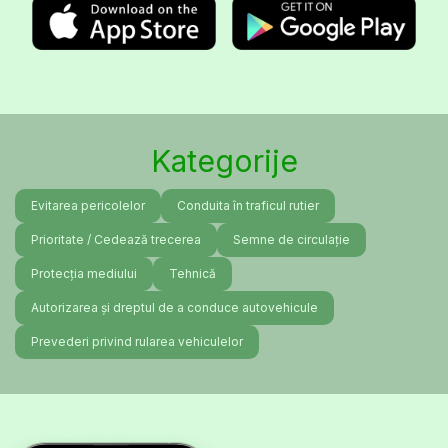
Kategorije
Evitarea pericolelor
Conduita în traficul rutier
Prioritate / Cedează trecerea
Semne de circulație
Protecția mediului
Tehnică
Autorizarea și dreptul de a conduce autovehicule
Prevederi privind rularea vehiculelor