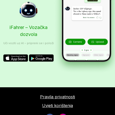
iFahrer – Vozačka
dozvola
Uči voziti uz AI – pripremi se i položi
Pravila privatnosti
Uvjeti korištenja