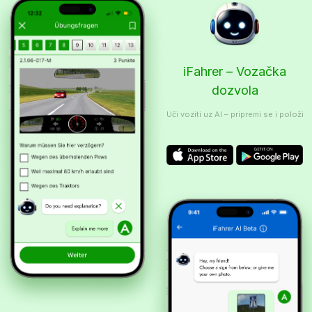
iFahrer – Vozačka
dozvola
Uči voziti uz AI – pripremi se i položi