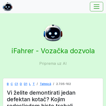
iFahrer - Vozačka dozvola
Priprema uz AI
B
C
C1
D
D1
L
T
Tehnică
2.7.05-102
Vi želite demontirati jedan
defektan kotač? Kojim
redosljedom biste trebali