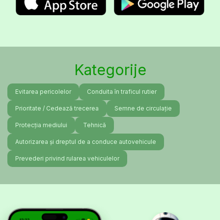
Kategorije
Evitarea pericolelor
Conduita în traficul rutier
Prioritate / Cedează trecerea
Semne de circulație
Protecția mediului
Tehnică
Autorizarea și dreptul de a conduce autovehicule
Prevederi privind rularea vehiculelor