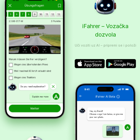
iFahrer – Vozačka
dozvola
Uči voziti uz AI – pripremi se i položi