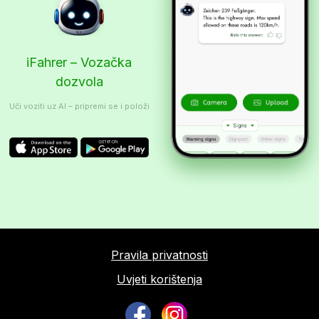
iFahrer – Vozačka
dozvola
Uči voziti uz AI – pripremi se i položi
Pravila privatnosti
Uvjeti korištenja