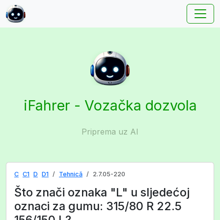
iFahrer - Vozačka dozvola
Priprema uz AI
C
C1
D
D1
Tehnică
2.7.05-220
Što znači oznaka "L" u sljedećoj
oznaci za gumu: 315/80 R 22.5
156/150 L?